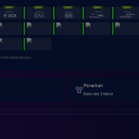
 tidak dapat diproses
Penarikan
Rata-rata 3 Menit