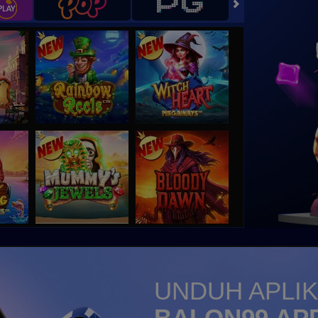
UNDUH APLIK
BALON99 AP