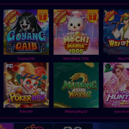
Goyang Gaib
Mochi Mania 1000
Way of N
Poker Win
Mahjong Ways 2
Kpop Hunte