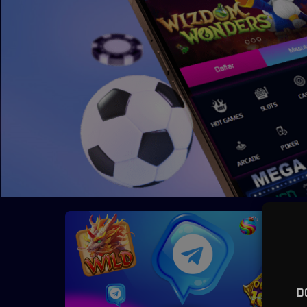
ba****1
IDR
648,600.00
Mahjong Ways
c****r
IDR
640,000.00
Mahjong Ways
den****o
IDR
601,000.00
Wild Bandito
alvi****n
IDR
573,400.00
Starlight Princess
f****8
IDR
537,550.00
Gates of Olympus Super
Scatter
D