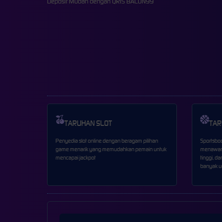
Deposit Mudah dengan QRIS BALON99
TARUHAN SLOT
TAR
Penyedia slot online dengan beragam pilihan
Sportsboo
game menarik yang memudahkan pemain untuk
menawark
mencapai jackpot
tinggi, d
banyak u