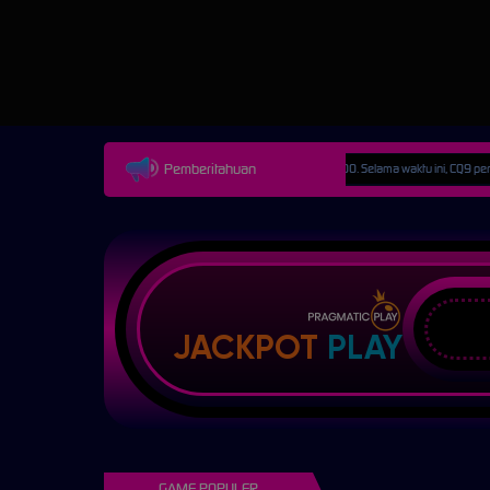
Pemberitahuan
al: CQ9 pada 07-Agt-2026 dari 13.42.58 sampai 22.00.00. Selama waktu ini, CQ9 permainan ti
JACKPOT
PLAY
GAME POPULER