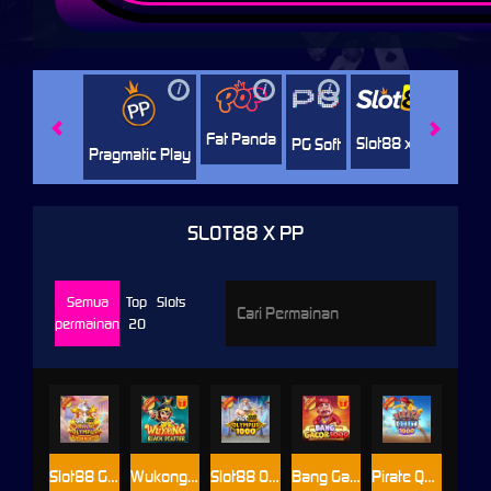
i
i
i
i
i
Facha
Fat Panda
Slot88 x PP
PG Soft
Pragmatic Play
SLOT88 X PP
Semua
Top
Slots
permainan
20
Slot88 Gates of Olympus Super Scatter
Wukong - Black Scatter
Slot88 Olympus 1000
Bang Gacor 1000
Pirate Quest 1000