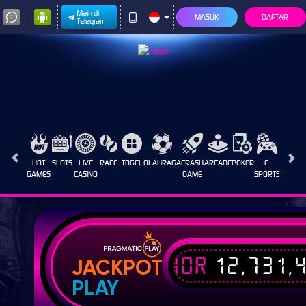
Main di
MASUK
DAFTAR
Telegram
HOT
SLOTS
LIVE
RACE
TOGEL
OLAHRAGA
CRASH
ARCADE
POKER
E-
SABUN
GAMES
CASINO
GAME
SPORTS
AYAM
IDR
12,731,
JACKPOT
PLAY