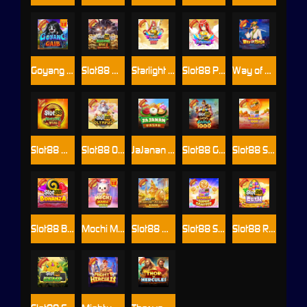
Goyang Gaib
Slot88 Mahjong Wins 3 Black Scatter
Starlight Princess 1000
Slot88 Princess
Way of Ninja
Slot88 Mahjong Wins 2
Slot88 Olympus
JaJanan Pasar
Slot88 Gates of Gatot Kaca 1000
Slot88 Sweet Bonanza 1000
Slot88 Bonanza
Mochi Mania 1000
Slot88 Wisdom of Athena 1000
Slot88 Sweet Bonanza Super Scatter
Slot88 Rush