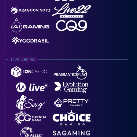
Live Casino