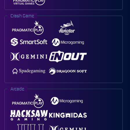
Crash Game
Arcade