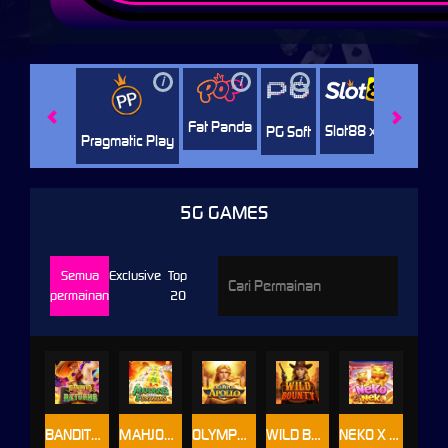
i
i
i
i
i
Facha
Fat Panda
Slot88 x PP
PG Soft
Pragmatic Play
5G GAMES
Semua
Exclusive
Top
permainan
20
BANDITO RETURNS
MAHJONG 5 DRAGONS
OLYMPUS APOLLO
WILD BOUNTY
NEKO X NEKO