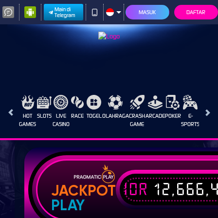
Main di
MASUK
DAFTAR
Telegram
HOT
SLOTS
LIVE
RACE
TOGEL
OLAHRAGA
CRASH
ARCADE
POKER
E-
SABUN
GAMES
CASINO
GAME
SPORTS
AYAM
IDR
12,666,
JACKPOT
PLAY