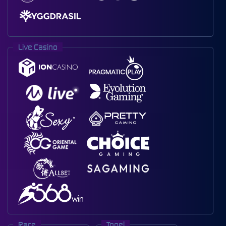
Live Casino
Race
Togel