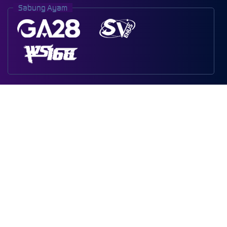
Sabung Ayam