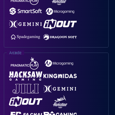
Arcade