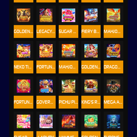
GOLDEN RHINO
LEGACY OF AZTEC
SUGAR FRENZY
FIERY BOXING
MAHJONG WAYS 3+
NEKO TITAN
FORTUNE HORSES
MAHJONG WAYS 3
GOLDEN ISLAND
DRAGON TIGER SHOWDOWN
FORTUNE TRIO
GOVERNMENT DISCO 2
PICHU PICHU
KING'S REALM
MEGA ACE