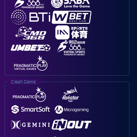
Crash Game