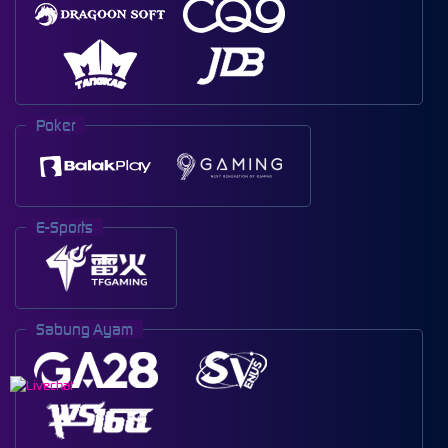
Poker
E-Sports
Sabung Ayam