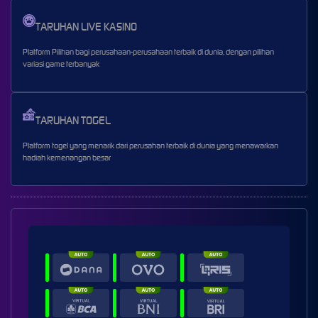
TARUHAN LIVE KASINO
Platform Pilihan bagi perusahaan-perusahaan terbaik di dunia, dengan pilihan
variasi game terbanyak
TARUHAN TOGEL
Platform togel yang menarik dari perusahan terbaik di dunia yang menawarkan
hadiah kemenangan besar