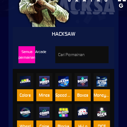
HACKSAW
Semua
Arcade
permainan
Colors
Mines
Speed Crash
Boxes
Moneyplane
Wheel
Coins
Blocks
Hi-Lo
DICE