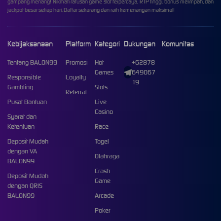
gampang menang! Nikmati ratusan game slot terpercaya, RTP tinggi, bonus melimpah, dan
jackpot besar setiap hari. Daftar sekarang dan raih kemenangan maksimal!
Kebijaksanaan
Platform
Kategori
Dukungan
Komunitas
Tentang BALON99
Promosi
Hot
+62878
Games
649067
Responsible
Loyalty
19
Gambling
Slots
Referral
Pusat Bantuan
Live
Casino
Syarat dan
Ketentuan
Race
Deposit Mudah
Togel
dengan VA
Olahraga
BALON99
Crash
Deposit Mudah
Game
dengan QRIS
BALON99
Arcade
Poker