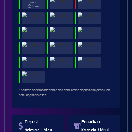
* Selama bank maintenance dan bank offline deposit dan penarikan
tidak dapat diproses
Deposit
Penarikan
Rata-rata 1 Menit
Rata-rata 3 Menit