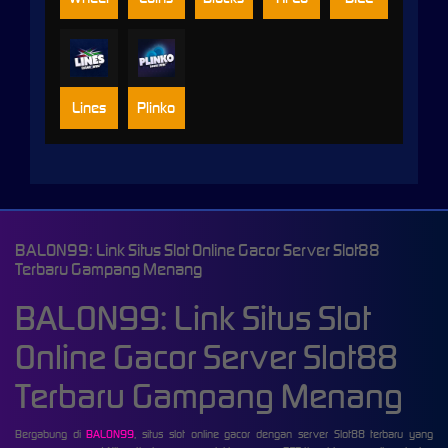
Lines
Plinko
BALON99: Link Situs Slot Online Gacor Server Slot88
Terbaru Gampang Menang
BALON99: Link Situs Slot
Online Gacor Server Slot88
Terbaru Gampang Menang
Bergabung di
BALON99
, situs slot online gacor dengan server Slot88 terbaru yang