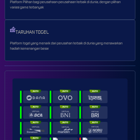
Platform Pilihan bagi perusahaan-perusahaan terbaik di dunia, dengan pilihan
variasi game terbanyak
TARUHAN TOGEL
Platform togel yang menarik dari perusahan terbaik di dunia yang menawarkan
hadiah kemenangan besar