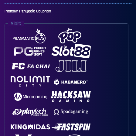
Platform Penyedia Layanan
Slots