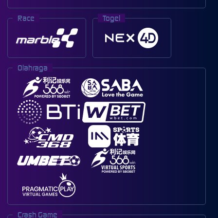
Race
Togel
Olahraga
Crash Game