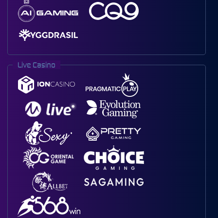
Live Casino