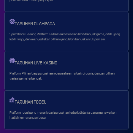
pemain untuk mencapai jackpot
TARUHAN OLAHRAGA
Sportsbook Gaming Platform Terbaik menawarkan lebih banyak game, odds yang
lebih tinggi, dan menyediakan pilihan yang lebih banyak untuk pemain.
TARUHAN LIVE KASINO
Platform Pilihan bagi perusahaan-perusahaan terbaik di dunia, dengan pilihan
variasi game terbanyak
TARUHAN TOGEL
Platform togel yang menarik dari perusahan terbaik di dunia yang menawarkan
hadiah kemenangan besar