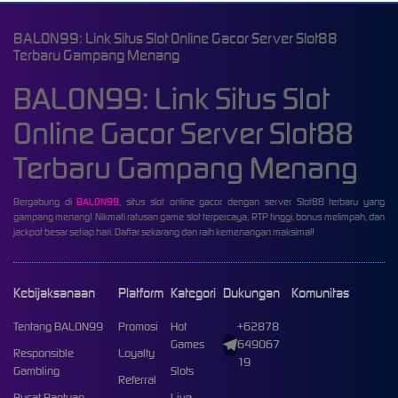
BALON99: Link Situs Slot Online Gacor Server Slot88
Terbaru Gampang Menang
BALON99: Link Situs Slot
Online Gacor Server Slot88
Terbaru Gampang Menang
Bergabung di
BALON99
, situs slot online gacor dengan server Slot88 terbaru yang
gampang menang! Nikmati ratusan game slot terpercaya, RTP tinggi, bonus melimpah, dan
jackpot besar setiap hari. Daftar sekarang dan raih kemenangan maksimal!
Kebijaksanaan
Platform
Kategori
Dukungan
Komunitas
Tentang BALON99
Promosi
Hot
+62878
Games
649067
Responsible
Loyalty
19
Gambling
Slots
Referral
Pusat Bantuan
Live