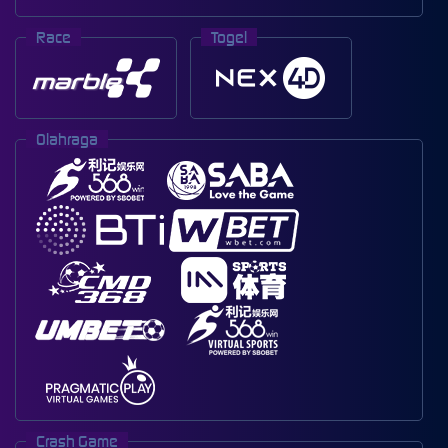
Race
Togel
Olahraga
Crash Game