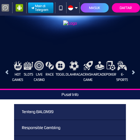
Main di
MASUK
DAFTAR
Telegram
HOT
SLOTS
LIVE
RACE
TOGEL
OLAHRAGA
CRASH
ARCADE
POKER
E-
SABUN
GAMES
CASINO
GAME
SPORTS
AYAM
Pusat Info
Tentang BALON99
Responsible Gambling