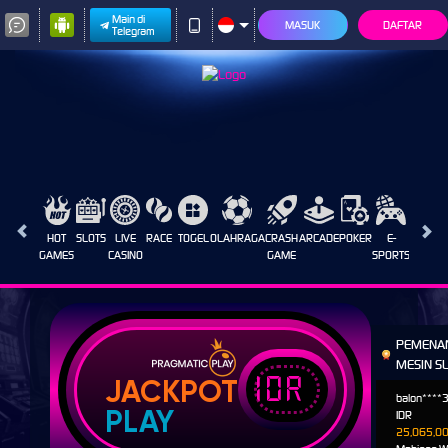
Main di
MASUK
DAFTAR
Telegram
HOT
SLOTS
LIVE
RACE
TOGEL
OLAHRAGA
CRASH
ARCADE
POKER
E-
SABUN
GAMES
CASINO
GAME
SPORTS
AYAM
PEMENA
MESIN S
IDR
JACKPOT
balon****
PLAY
IDR
25,065,0