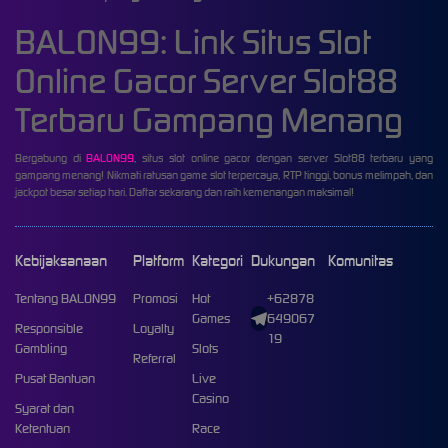
Olymp
Super
BALON99: Link Situs Slot
Scatter
Online Gacor Server Slot88
guri***
IDR
Terbaru Gampang Menang
758,85
Gates o
Olympu
Bergabung di
BALON99
, situs slot online gacor dengan server Slot88 terbaru yang
Super
gampang menang! Nikmati ratusan game slot terpercaya, RTP tinggi, bonus melimpah, dan
Scatter
jackpot besar setiap hari. Daftar sekarang dan raih kemenangan maksimal!
hoe***
IDR
740,5
Kebijaksanaan
Platform
Kategori
Dukungan
Komunitas
Wild We
Gold
Tentang BALON99
Promosi
Hot
+62878
Games
649067
hoe***
Responsible
Loyalty
19
IDR
Gambling
Slots
728,60
Referral
Wild We
Pusat Bantuan
Live
Gold
Casino
Syarat dan
guri***
Ketentuan
Race
IDR