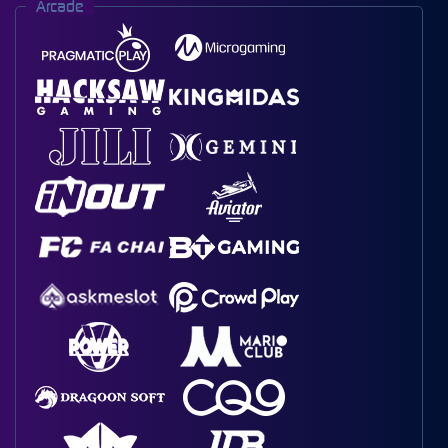
Arcade