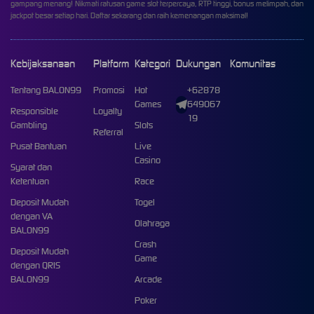
gampang menang! Nikmati ratusan game slot terpercaya, RTP tinggi, bonus melimpah, dan
jackpot besar setiap hari. Daftar sekarang dan raih kemenangan maksimal!
Kebijaksanaan
Platform
Kategori
Dukungan
Komunitas
Tentang BALON99
Promosi
Hot
+62878
Games
649067
Responsible
Loyalty
19
Gambling
Slots
Referral
Pusat Bantuan
Live
Casino
Syarat dan
Ketentuan
Race
Deposit Mudah
Togel
dengan VA
Olahraga
BALON99
Crash
Deposit Mudah
Game
dengan QRIS
BALON99
Arcade
Poker