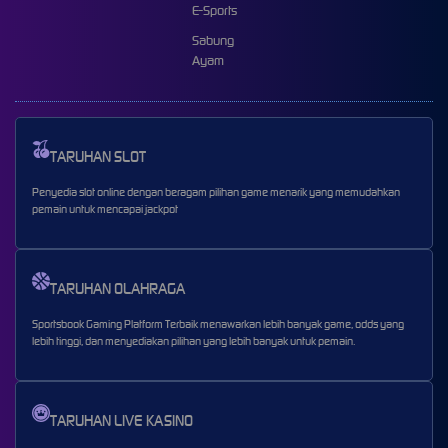
E-Sports
Sabung
Ayam
TARUHAN SLOT
Penyedia slot online dengan beragam pilihan game menarik yang memudahkan
pemain untuk mencapai jackpot
TARUHAN OLAHRAGA
Sportsbook Gaming Platform Terbaik menawarkan lebih banyak game, odds yang
lebih tinggi, dan menyediakan pilihan yang lebih banyak untuk pemain.
TARUHAN LIVE KASINO