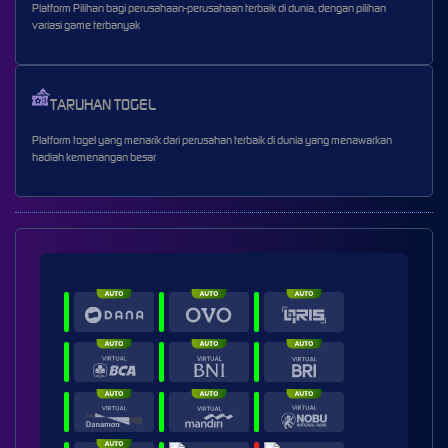
Platform Pilihan bagi perusahaan-perusahaan terbaik di dunia, dengan pilihan
variasi game terbanyak
TARUHAN TOGEL
Platform togel yang menarik dari perusahan terbaik di dunia yang menawarkan
hadiah kemenangan besar