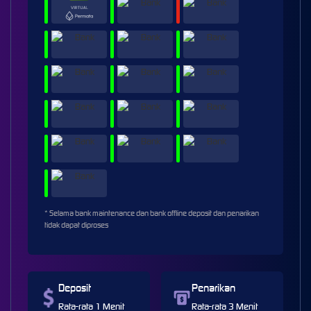
* Selama bank maintenance dan bank offline deposit dan penarikan
tidak dapat diproses
Deposit
Penarikan
Rata-rata 1 Menit
Rata-rata 3 Menit