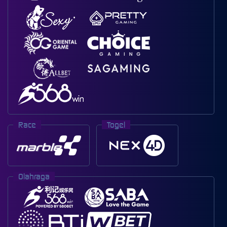
Race
Togel
Olahraga