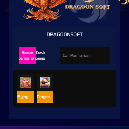
DRAGOONSOFT
Semua
Crash
permainan
Game
Flying Phoenix
Dragon or Crash