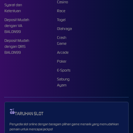
Casino
Syarat dan
Ketentuan
Race
Deposit Mudah
Togel
dengan VA
Olahraga
BALON99
Crash
Deposit Mudah
Game
dengan QRIS
BALON99
Arcade
Poker
E-Sports
Sabung
Ayam
TARUHAN SLOT
Penyedia slot online dengan beragam pilihan game menarik yang memudahkan
pemain untuk mencapai jackpot