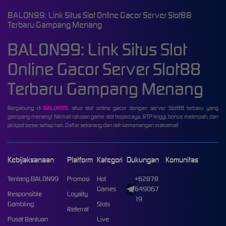
BALON99: Link Situs Slot Online Gacor Server Slot88
Terbaru Gampang Menang
BALON99: Link Situs Slot
Online Gacor Server Slot88
Terbaru Gampang Menang
Bergabung di
BALON99
, situs slot online gacor dengan server Slot88 terbaru yang
gampang menang! Nikmati ratusan game slot terpercaya, RTP tinggi, bonus melimpah, dan
jackpot besar setiap hari. Daftar sekarang dan raih kemenangan maksimal!
Kebijaksanaan
Platform
Kategori
Dukungan
Komunitas
Tentang BALON99
Promosi
Hot
+62878
Games
649067
Responsible
Loyalty
19
Gambling
Slots
Referral
Pusat Bantuan
Live