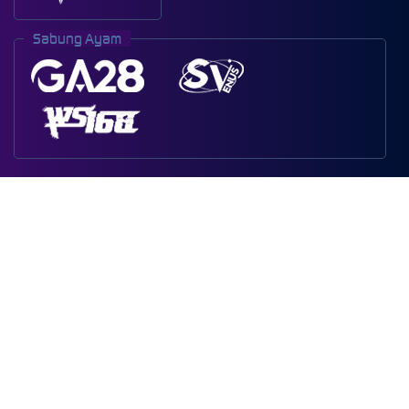
Sabung Ayam